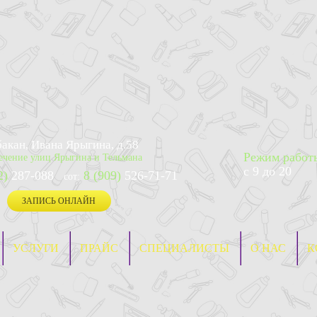
Абакан, Ивана Ярыгина, д.58
Режим работ
ечение улиц Ярыгина и Тельмана
с 9 до 20
2)
287-088
8 (909)
526-71-71
сот:
ЗАПИСЬ ОНЛАЙН
УСЛУГИ
ПРАЙС
СПЕЦИАЛИСТЫ
О НАС
К