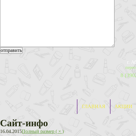
г. 
перес
8 (390
ГЛАВНАЯ
АКЦИИ
Сайт-инфо
16.04.2015
Полный размер ( × )