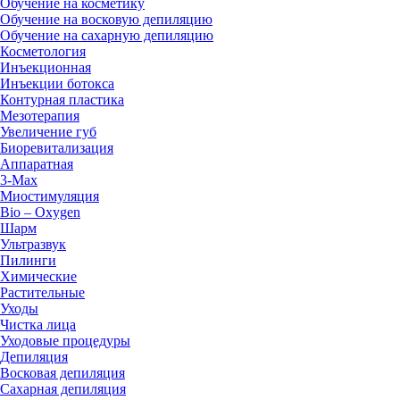
Обучение на косметику
Обучение на восковую депиляцию
Обучение на сахарную депиляцию
Косметология
Инъекционная
Инъекции ботокса
Контурная пластика
Мезотерапия
Увеличение губ
Биоревитализация
Аппаратная
3-Max
Миостимуляция
Bio – Oxygen
Шарм
Ультразвук
Пилинги
Химические
Растительные
Уходы
Чистка лица
Уходовые процедуры
Депиляция
Восковая депиляция
Сахарная депиляция