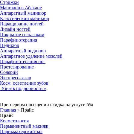
Стрижки
Маникюр в Абакане
Аппаратный маникюр
Классический маникюр
Наращивание ногтей
Дизайн ногтей
Покрытие гель-лаком
Парафинотерапия
Педикюр
Аппаратный педикюр
Аппаратное удаление мозолей
Парафинотерапия ног
Протезирование
Солярий
Экспресс-загар
Косм. осветление зубов
Узнать подробности »
При первом посещении
скидка на услуги
5%
Главная
»
Прайс
Прайс
Косметология
Перманентный макияж
Парикмахерский зал