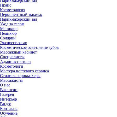
Парикмахерский зал
Прайс
Косметология
Перманентный макияж
Парикмахерский зал
Уход за телом
Маникюр
Педикюр
Солярий
Экспресс-загар
Косметическое осветление зубов
Массажный кабинет
Специалисты
Администраторы
Косметологи
Мастера ногтевого сервиса
Стилист-парикмахеры
Массажисты
О нас
Вакансии
Галерея
Интерьер
Видео
Контакты
Обучение