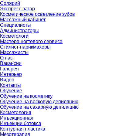
Солярий
Экспресс-загар
Косметическое осветление зубов
Массажный кабинет
Специалисты
Администраторы
Косметологи
Мастера ногтевого сервиса
Стилист-парикмахеры
Массажисты
О нас
Вакансии
Галерея
Интерьер
Видео
Контакты
Обучение
Обучение на косметику
Обучение на восковую депиляцию
Обучение на сахарную депиляцию
Косметология
Инъекционная
Инъекции ботокса
Контурная пластика
Мезотерапия