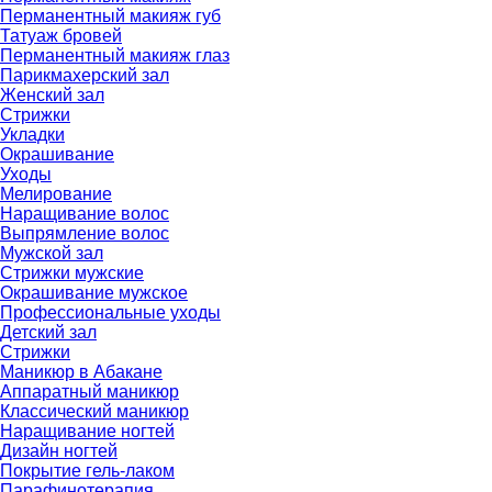
Перманентный макияж губ
Татуаж бровей
Перманентный макияж глаз
Парикмахерский зал
Женский зал
Стрижки
Укладки
Окрашивание
Уходы
Мелирование
Наращивание волос
Выпрямление волос
Мужской зал
Стрижки мужские
Окрашивание мужское
Профессиональные уходы
Детский зал
Стрижки
Маникюр в Абакане
Аппаратный маникюр
Классический маникюр
Наращивание ногтей
Дизайн ногтей
Покрытие гель-лаком
Парафинотерапия