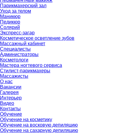
Перманентный макияж
Парикмахерский зал
Уход за телом
Маникюр
Педикюр
Солярий
Экспресс-загар
Косметическое осветление зубов
Массажный кабинет
Специалисты
Администраторы
Косметологи
Мастера ногтевого сервиса
Стилист-парикмахеры
Массажисты
О нас
Вакансии
Галерея
Интерьер
Видео
Контакты
Обучение
Обучение на косметику
Обучение на восковую депиляцию
Обучение на сахарную депиляцию