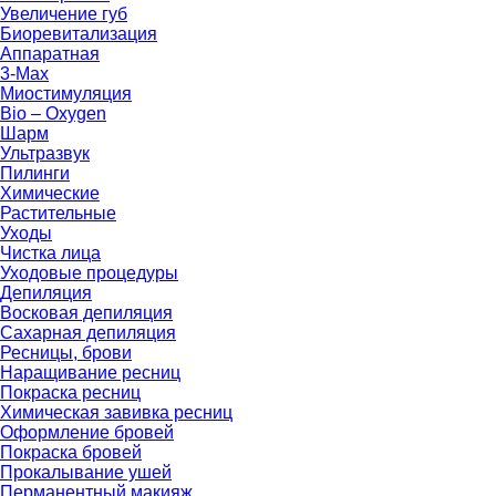
Увеличение губ
Биоревитализация
Аппаратная
3-Max
Миостимуляция
Bio – Oxygen
Шарм
Ультразвук
Пилинги
Химические
Растительные
Уходы
Чистка лица
Уходовые процедуры
Депиляция
Восковая депиляция
Сахарная депиляция
Ресницы, брови
Наращивание ресниц
Покраска ресниц
Химическая завивка ресниц
Оформление бровей
Покраска бровей
Прокалывание ушей
Перманентный макияж