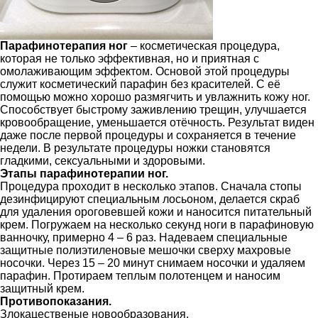
Парафинотерапия ног
– косметическая процедура,
которая не только эффективная, но и приятная с
омолаживающим эффектом. Основой этой процедуры
служит косметический парафин без красителей. С её
помощью можно хорошо размягчить и увлажнить кожу ног.
Способствует быстрому заживлению трещин, улучшается
кровообращение, уменьшается отёчность. Результат виден
даже после первой процедуры и сохраняется в течение
недели. В результате процедуры ножки становятся
гладкими, сексуальными и здоровыми.
Этапы парафинотерапии ног.
Процедура проходит в несколько этапов. Сначала стопы
дезинфицируют специальным лосьоном, делается скраб
для удаления ороговевшей кожи и наносится питательный
крем. Погружаем на несколько секунд ноги в парафиновую
ванночку, примерно 4 – 6 раз. Надеваем специальные
защитные полиэтиленовые мешочки сверху махровые
носочки. Через 15 – 20 минут снимаем носочки и удаляем
парафин. Протираем теплым полотенцем и наносим
защитный крем.
Противопоказания.
Злокацественые новообразования.