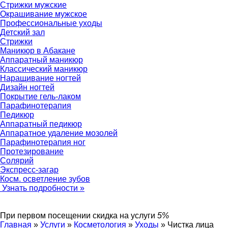
Стрижки мужские
Окрашивание мужское
Профессиональные уходы
Детский зал
Стрижки
Маникюр в Абакане
Аппаратный маникюр
Классический маникюр
Наращивание ногтей
Дизайн ногтей
Покрытие гель-лаком
Парафинотерапия
Педикюр
Аппаратный педикюр
Аппаратное удаление мозолей
Парафинотерапия ног
Протезирование
Солярий
Экспресс-загар
Косм. осветление зубов
Узнать подробности »
При первом посещении
скидка на услуги
5%
Главная
»
Услуги
»
Косметология
»
Уходы
»
Чистка лица