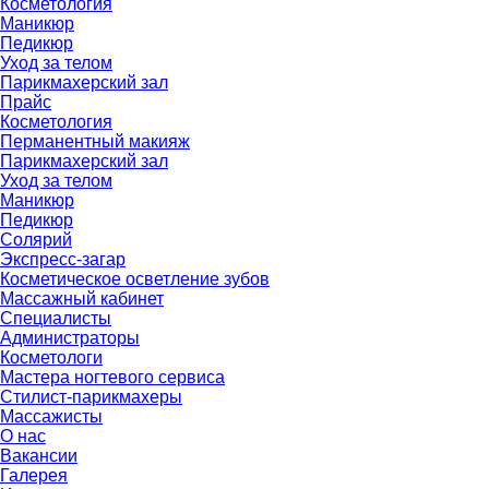
Косметология
Маникюр
Педикюр
Уход за телом
Парикмахерский зал
Прайс
Косметология
Перманентный макияж
Парикмахерский зал
Уход за телом
Маникюр
Педикюр
Солярий
Экспресс-загар
Косметическое осветление зубов
Массажный кабинет
Специалисты
Администраторы
Косметологи
Мастера ногтевого сервиса
Стилист-парикмахеры
Массажисты
О нас
Вакансии
Галерея