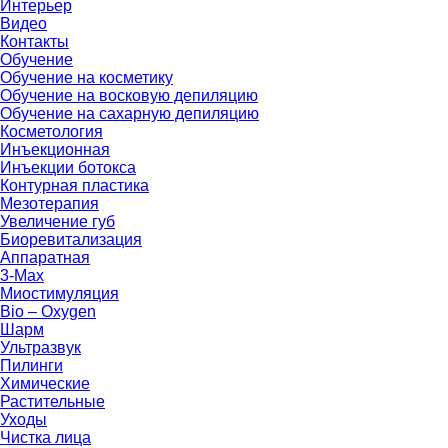
Интерьер
Видео
Контакты
Обучение
Обучение на косметику
Обучение на восковую депиляцию
Обучение на сахарную депиляцию
Косметология
Инъекционная
Инъекции ботокса
Контурная пластика
Мезотерапия
Увеличение губ
Биоревитализация
Аппаратная
3-Max
Миостимуляция
Bio – Oxygen
Шарм
Ультразвук
Пилинги
Химические
Растительные
Уходы
Чистка лица