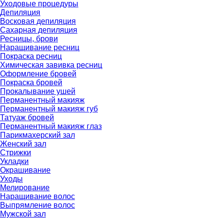
Уходовые процедуры
Депиляция
Восковая депиляция
Сахарная депиляция
Ресницы, брови
Наращивание ресниц
Покраска ресниц
Химическая завивка ресниц
Оформление бровей
Покраска бровей
Прокалывание ушей
Перманентный макияж
Перманентный макияж губ
Татуаж бровей
Перманентный макияж глаз
Парикмахерский зал
Женский зал
Стрижки
Укладки
Окрашивание
Уходы
Мелирование
Наращивание волос
Выпрямление волос
Мужской зал