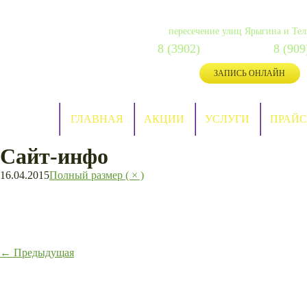
г. Абакан, Ивана Ярыгина, 
пересечение улиц Ярыгина и Те
8 (3902)
287-088
8 (909
сот:
ЗАПИСЬ ОНЛАЙН
ГЛАВНАЯ
АКЦИИ
УСЛУГИ
ПРАЙС
Сайт-инфо
16.04.2015
Полный размер ( × )
←
Предыдущая