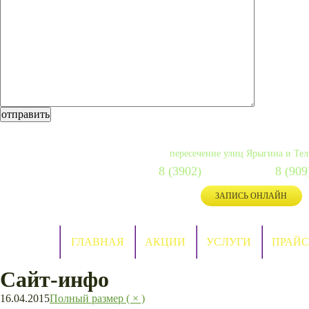
г. Абакан, Ивана Ярыгина, 
пересечение улиц Ярыгина и Те
8 (3902)
287-088
8 (909
сот:
ЗАПИСЬ ОНЛАЙН
ГЛАВНАЯ
АКЦИИ
УСЛУГИ
ПРАЙС
Сайт-инфо
16.04.2015
Полный размер ( × )