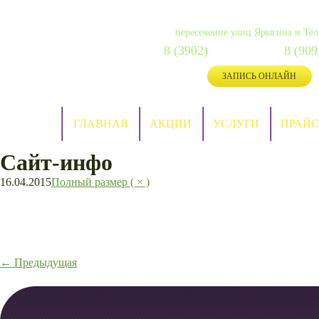
г. Абакан, Ивана Ярыгина, 
пересечение улиц Ярыгина и Те
8 (3902)
287-088
8 (909
сот:
ЗАПИСЬ ОНЛАЙН
ГЛАВНАЯ
АКЦИИ
УСЛУГИ
ПРАЙС
Сайт-инфо
16.04.2015
Полный размер ( × )
←
Предыдущая