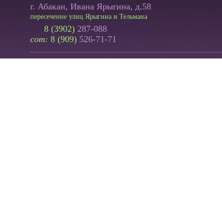
г. Абакан, Ивана Ярыгина, д.58
пересечение улиц Ярыгина и Тельмана
8 (3902)
287-088
сот:
8 (909)
526-71-71