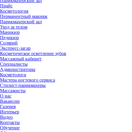
Парикмахерский зал
Прайс
Косметология
Перманентный макияж
Парикмахерский зал
Уход за телом
Маникюр
Педикюр
Солярий
Экспресс-загар
Косметическое осветление зубов
Массажный кабинет
Специалисты
Администраторы
Косметологи
Мастера ногтевого сервиса
Стилист-парикмахеры
Массажисты
О нас
Вакансии
Галерея
Интерьер
Видео
Контакты
Обучение