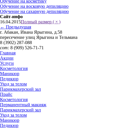
Обучение на косметику
Обучение на восковую депиляцию
Обучение на сахарную депиляцию
Сайт-инфо
16.04.2015
Полный размер ( × )
←
Предыдущая
г. Абакан, Ивана Ярыгина, д.58
пересечение улиц Ярыгина и Тельмана
8 (3902)
287-088
сот:
8 (909)
526-71-71
Главная
Акции
Услуги
Косметология
Маникюр
Педикюр
Уход за телом
Парикмахерский зал
Прайс
Косметология
Перманентный макияж
Парикмахерский зал
Уход за телом
Маникюр
Педикюр