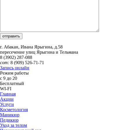
г. Абакан, Ивана Ярыгина, д.58
пересечение улиц Ярыгина и Тельмана
8 (3902)
287-088
сот:
8 (909)
526-71-71
Запись онлайн
Режим работы
с 9 до 20
Бесплатный
WI-FI
Главная
Акции
Услуги
Косметология
Маникюр
Педикюр
Уход за телом