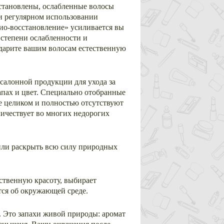
становлены, ослабленные волосы
ри регулярном использовании
ио-восстановление» усиливается вы
степени ослабленности и
дарите вашим волосам естественную
 салонной продукции для ухода за
запах и цвет. Специально отобранные
e целиком и полностью отсутствуют
личествует во многих недорогих
или раскрыть всю силу природных
тественную красоту, выбирает
тся об окружающей среде.
. Это запахи живой природы: аромат