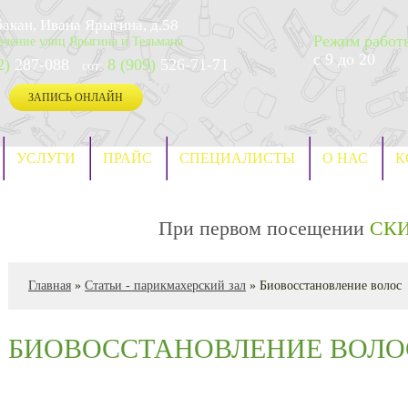
Абакан, Ивана Ярыгина, д.58
Режим работ
ечение улиц Ярыгина и Тельмана
с 9 до 20
2)
287-088
8 (909)
526-71-71
сот:
ЗАПИСЬ ОНЛАЙН
УСЛУГИ
ПРАЙС
СПЕЦИАЛИСТЫ
О НАС
К
При первом посещении
СК
Главная
»
Статьи - парикмахерский зал
»
Биовосстановление волос
БИОВОССТАНОВЛЕНИЕ ВОЛО