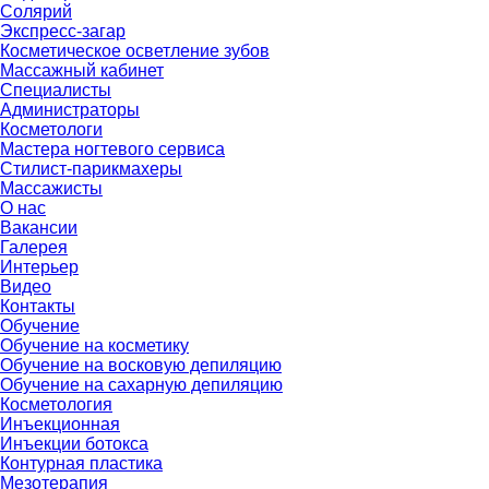
Солярий
Экспресс-загар
Косметическое осветление зубов
Массажный кабинет
Специалисты
Администраторы
Косметологи
Мастера ногтевого сервиса
Стилист-парикмахеры
Массажисты
О нас
Вакансии
Галерея
Интерьер
Видео
Контакты
Обучение
Обучение на косметику
Обучение на восковую депиляцию
Обучение на сахарную депиляцию
Косметология
Инъекционная
Инъекции ботокса
Контурная пластика
Мезотерапия