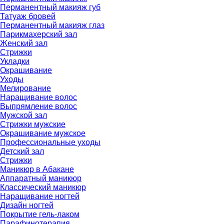
Перманентный макияж губ
Татуаж бровей
Перманентный макияж глаз
Парикмахерский зал
Женский зал
Стрижки
Укладки
Окрашивание
Уходы
Мелирование
Наращивание волос
Выпрямление волос
Мужской зал
Стрижки мужские
Окрашивание мужское
Профессиональные уходы
Детский зал
Стрижки
Маникюр в Абакане
Аппаратный маникюр
Классический маникюр
Наращивание ногтей
Дизайн ногтей
Покрытие гель-лаком
Парафинотерапия