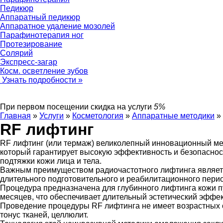
Педикюр
Аппаратный педикюр
Аппаратное удаление мозолей
Парафинотерапия ног
Протезирование
Солярий
Экспресс-загар
Косм. осветление зубов
Узнать подробности »
При первом посещении
скидка на услуги
5%
Главная
»
Услуги
»
Косметология
»
Аппаратные методики
»
RF лифтинг
RF лифтинг (или термаж) великолепный инновационный ме
который гарантирует высокую эффективность и безопаснос
подтяжки кожи лица и тела.
Важным преимуществом радиочастотного лифтинга является
длительного подготовительного и реабилитационного пери
Процедура предназначена для глубинного лифтинга кожи п
месяцев, что обеспечивает длительный эстетический эффек
Проведение процедуры RF лифтинга не имеет возрастных о
тонус тканей, целлюлит.