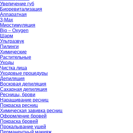
Увеличение губ
Биоревитализация
Аппаратная
3-Max
Миостимуляция
Bio – Oxygen
Шарм
Ультразвук
Пилинги
Химические
Растительные
Уходы
Чистка лица
Уходовые процедуры
Депиляция
Восковая депиляция
Сахарная депиляция
Ресницы, брови
Наращивание ресниц
Покраска ресниц
Химическая завивка ресниц
Оформление бровей
Покраска бровей
Прокалывание ушей
Перманентный макияж