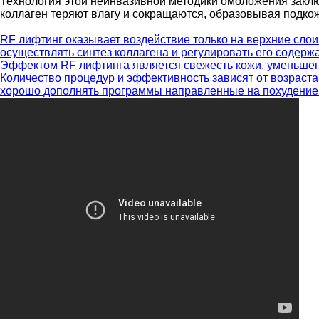
Технология этой неинвазивной методики омоложения заклю
коллаген теряют влагу и сокращаются, образовывая подкож
RF лифтинг оказывает воздействие только на верхние слои
осуществлять синтез коллагена и регулировать его содерж
Эффектом RF лифтинга является свежесть кожи, уменьшен
Количество процедур и эффективность зависят от возраст
хорошо дополнять программы направленные на похудение