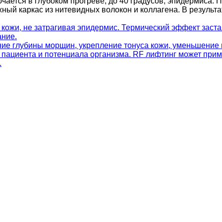
чается в глубоком прогреве, до 40 градусов, эпидермиса.
ный каркас из нитевидных волокон и коллагена. В результ
 кожи, не затрагивая эпидермис. Термический эффект заст
ание.
ие глубины морщин, укрепление тонуса кожи, уменьшение
а пациента и потенциала организма. RF лифтинг может пр
.