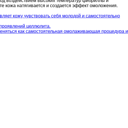
 Под воздействием высоких температур фибриллы и
ате кожа натягивается и создается эффект омоложения.
авляет кожу чувствовать себя молодой и самостоятельно
 проявлений целлюлита.
именяться как самостоятельная омолаживающая процедура и