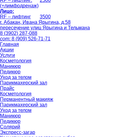
RF – лифтинг:
2500
(+лимфодренаж)
Лицо:
RF – лифтинг
3500
г. Абакан, Ивана Ярыгина, д.58
пересечение улиц Ярыгина и Тельмана
8 (3902)
287-088
сот:
8 (909)
526-71-71
Главная
Акции
Услуги
Косметология
Маникюр
Педикюр
Уход за телом
Парикмахерский зал
Прайс
Косметология
Перманентный макияж
Парикмахерский зал
Уход за телом
Маникюр
Педикюр
Солярий
Экспресс-загар