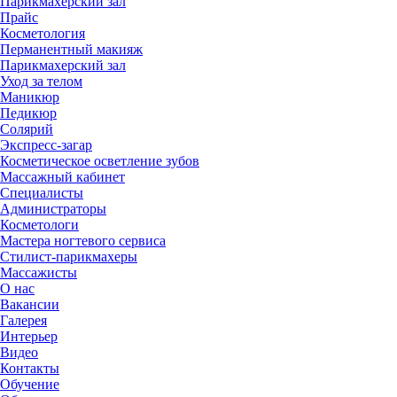
Парикмахерский зал
Прайс
Косметология
Перманентный макияж
Парикмахерский зал
Уход за телом
Маникюр
Педикюр
Солярий
Экспресс-загар
Косметическое осветление зубов
Массажный кабинет
Специалисты
Администраторы
Косметологи
Мастера ногтевого сервиса
Стилист-парикмахеры
Массажисты
О нас
Вакансии
Галерея
Интерьер
Видео
Контакты
Обучение