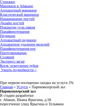
Стрижки
Маникюр в Абакане
Аппаратный маникюр
Классический маникюр
Наращивание ногтей
Дизайн ногтей
Покрытие гель-лаком
Парафинотерапия
Педикюр
Аппаратный педикюр
Аппаратное удаление мозолей
Парафинотерапия ног
Протезирование
Солярий
Экспресс-загар
Косм. осветление зубов
Узнать подробности »
При первом посещении
скидка на услуги
5%
Главная
»
Услуги
»
Парикмахерский зал
Парикмахерский зал
В стадии разработки
г. Абакан, Ивана Ярыгина, д.58
пересечение улиц Ярыгина и Тельмана