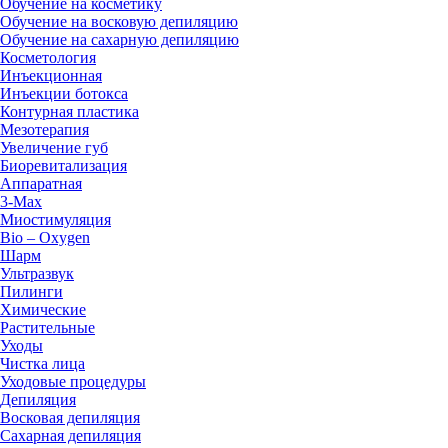
Обучение на косметику
Обучение на восковую депиляцию
Обучение на сахарную депиляцию
Косметология
Инъекционная
Инъекции ботокса
Контурная пластика
Мезотерапия
Увеличение губ
Биоревитализация
Аппаратная
3-Max
Миостимуляция
Bio – Oxygen
Шарм
Ультразвук
Пилинги
Химические
Растительные
Уходы
Чистка лица
Уходовые процедуры
Депиляция
Восковая депиляция
Сахарная депиляция