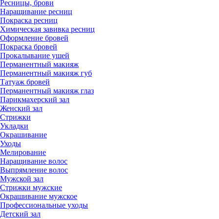
Ресницы, брови
Наращивание ресниц
Покраска ресниц
Химическая завивка ресниц
Оформление бровей
Покраска бровей
Прокалывание ушей
Перманентный макияж
Перманентный макияж губ
Татуаж бровей
Перманентный макияж глаз
Парикмахерский зал
Женский зал
Стрижки
Укладки
Окрашивание
Уходы
Мелирование
Наращивание волос
Выпрямление волос
Мужской зал
Стрижки мужские
Окрашивание мужское
Профессиональные уходы
Детский зал